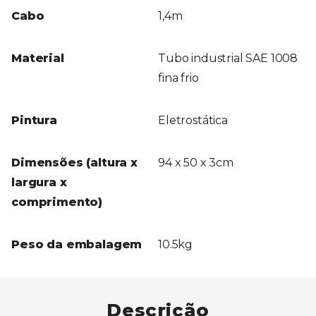
Cabo
1,4m
Material
Tubo industrial SAE 1008
fina frio
Pintura
Eletrostática
Dimensões (altura x
94 x 50 x 3cm
largura x
comprimento)
Peso da embalagem
10.5kg
Descrição