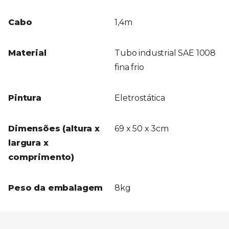
Cabo
1,4m
Material
Tubo industrial SAE 1008
fina frio
Pintura
Eletrostática
Dimensões (altura x
69 x 50 x 3cm
largura x
comprimento)
Peso da embalagem
8kg